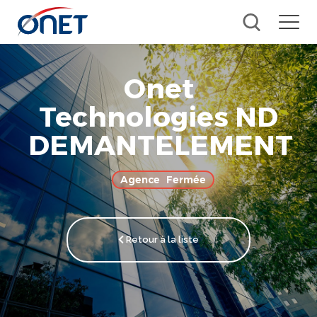
Onet
Technologies ND
DEMANTELEMENT
Fermée
Retour à la liste