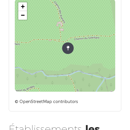
+
−
© OpenStreetMap contributors
Établissements
les