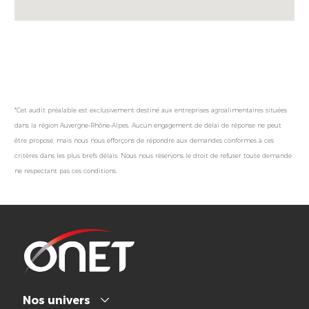
*Cet audit préalable est exclusivement destiné aux entreprises agroalimentaires situées
dans la région Auvergne-Rhône-Alpes. Aucun engagement de délai de réponse ne peut
être proposé, mais nous nous efforçons de répondre aux demandes conformes à ces
critères dans les plus brefs délais. Nous nous réservons le droit de refuser toute demande
ne respectant pas ces conditions.
Nos univers