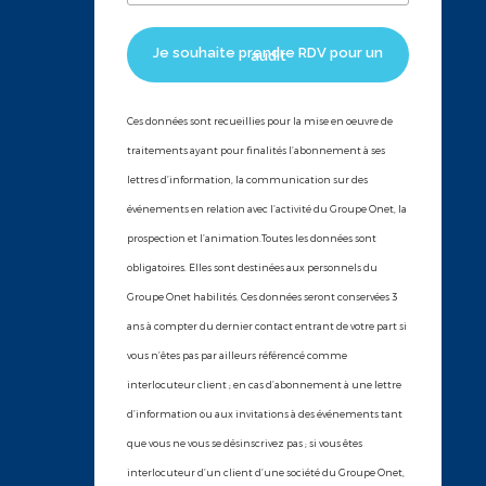
Je souhaite prendre RDV pour un
audit
Ces données sont recueillies pour la mise en oeuvre de
traitements ayant pour finalités l’abonnement à ses
lettres d’information, la communication sur des
événements en relation avec l’activité du Groupe Onet, la
prospection et l’animation.Toutes les données sont
obligatoires. Elles sont destinées aux personnels du
Groupe Onet habilités. Ces données seront conservées 3
ans à compter du dernier contact entrant de votre part si
vous n’êtes pas par ailleurs référencé comme
interlocuteur client ; en cas d’abonnement à une lettre
d’information ou aux invitations à des événements tant
que vous ne vous se désinscrivez pas ; si vous êtes
interlocuteur d’un client d’une société du Groupe Onet,