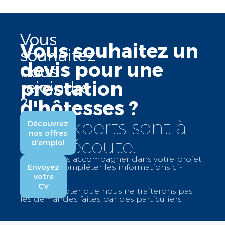
Vous
Vous souhaitez un
souhaitez
devis pour une
nous
prestation
rejoindre
?
d'hôtesses ?
Nos experts sont à
Découvrez
nos offres
votre écoute.
d'emploi
Afin de vous accompagner dans votre projet,
merci de compléter les informations ci-
Envoyez
dessous :
votre
CV
Merci de noter que nous ne traiterons pas
les demandes faites par des particuliers.