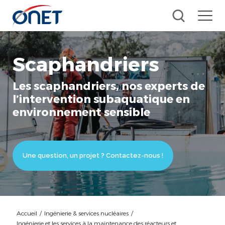
Scaphandriers
Les scaphandriers, nos experts de
l’intervention subaquatique en
environnement sensible
Une question, un projet ? Contactez-nous !
Accueil
/
Ingénierie & services nucléaires
/
Ingénierie et les services à la maintenance des réacteurs et