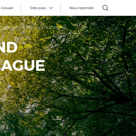
e Groupe
Sites pays
Nous rejoindre
Ingénierie & services nucléaires
 ND
HAGUE