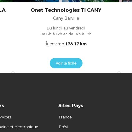
LA
Onet Technologies TI CANY
Cany Barville
Du lundi au vendredi
De 8h à 12h et de 14h à 17h
À environ
178.17 km
Voir la fiche
rs
Sites Pays
rvices
France
aine et électronique
Brésil