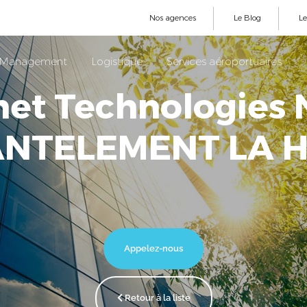
Nos agences
Le Blog
L
ty Management
Logistique
Services aéroportuaires
et Technologies
NTELEMENT LA 
Appelez-nous
Retour à la liste