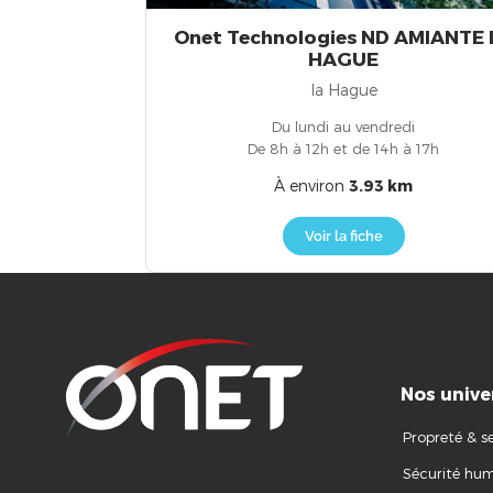
Onet Technologies ND AMIANTE 
HAGUE
la Hague
Du lundi au vendredi
De 8h à 12h et de 14h à 17h
À environ
3.93 km
Voir la fiche
Nos unive
Propreté & se
Sécurité hum