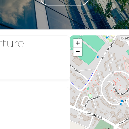
rture
+
−