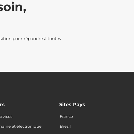
oin,
sition pour répondre à toutes
rs
Sites Pays
ervices
France
maine et électronique
Brésil