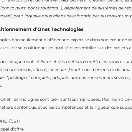
à l’extraction et au transfert des déchets : création de cellules 
onvoyeurs, ponts roulants…), déploiement de systèmes de régula
ensée”, pour laquelle nous allons devoir anticiper au maximum pou
ositionnement d’Onet Technologies
gies non seulement d’affiner son expertise dans son cœur de mét
aussi de se positionner en qualité d’ensemblier sur des projets à 
is des équipements à livrer et des métiers à mettre en œuvre sur 
trôle commande, sûreté, incendie…) vont nous permettre de nous
 des “packages” complets, adaptés aux environnements sévères, t
o.
’Onet Technologies sont bien sûr très impliquées. Pas moins de v
étiers confondus, avec les compétences et la rigueur que suppos
 ONET/CSTI
ppel d’offre