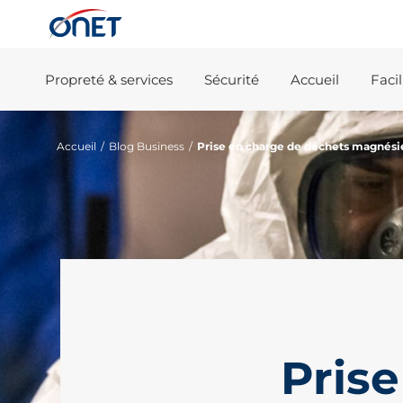
Propreté & services
Sécurité
Accueil
Faci
Accueil
/
Blog Business
/
Prise en charge de déchets magnési
Pris