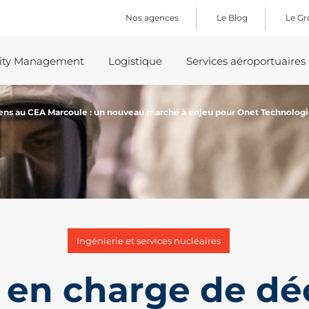
Nos agences
Le Blog
Le G
lity Management
Logistique
Services aéroportuaires
ens au CEA Marcoule : un nouveau marché à enjeu pour Onet Technologi
Ingénierie et services nucléaires
e en charge de dé