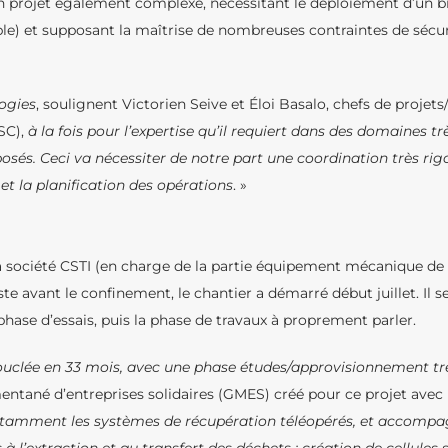
n projet également complexe, nécessitant le déploiement d’un br
) et supposant la maîtrise de nombreuses contraintes de sécurit
ogies
, soulignent Victorien Seive et Éloi Basalo, chefs de projets/
SC),
à la fois pour l’expertise qu’il requiert dans des domaines trè
és. Ceci va nécessiter de notre part une coordination très rigo
et la planification des opérations
. »
a société CSTI (en charge de la partie équipement mécanique de “t
 avant le confinement, le chantier a démarré début juillet. Il s
hase d’essais, puis la phase de travaux à proprement parler.
bouclée en 33 mois, avec une phase études/approvisionnement tr
tané d’entreprises solidaires (GMES) créé pour ce projet avec l
notamment les systèmes de récupération téléopérés, et accompa