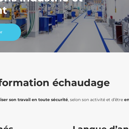
nt
er
a formation échaudage
iser son travail en toute sécurité
, selon son activité et d’être
e
n