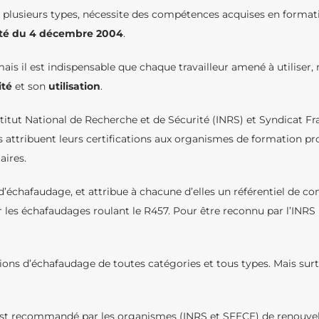
u plusieurs types, nécessite des compétences acquises en forma
rrêté du 4 décembre 2004
.
ais il est indispensable que chaque travailleur amené à utiliser,
ité
et son
utilisation
.
titut National de Recherche et de Sécurité (INRS) et Syndicat Fr
ls attribuent leurs certifications aux organismes de formation p
aires.
’échafaudage, et attribue à chacune d’elles un référentiel de c
 les échafaudages roulant le R457. Pour être reconnu par l’INRS
ons d’échafaudage de toutes catégories et tous types. Mais surt
 est recommandé par les organismes (INRS et SFECE) de renouvel