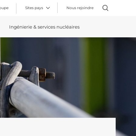
roupe
Sites pays
Nous rejoindre
Ingénierie & services nucléaires