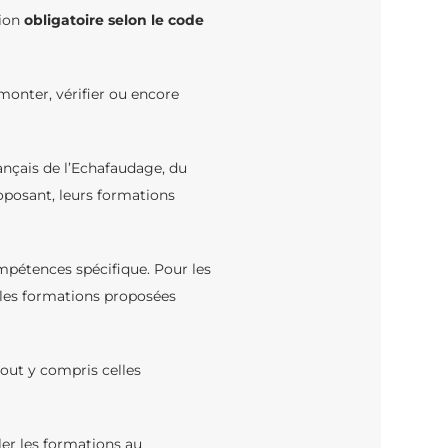
tion
obligatoire selon le code
 monter, vérifier ou encore
ançais de l’Echafaudage, du
roposant, leurs formations
ompétences spécifique. Pour les
 les formations proposées
out y compris celles
er les formations au