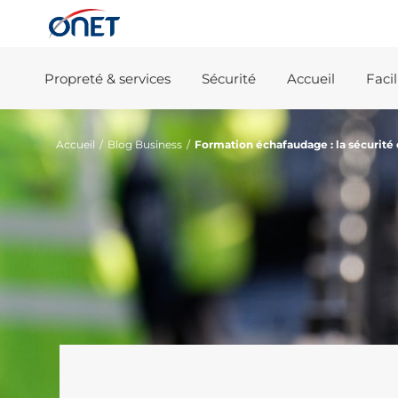
Propreté & services
Sécurité
Accueil
Faci
Accueil
/
Blog Business
/
Formation échafaudage : la sécurité