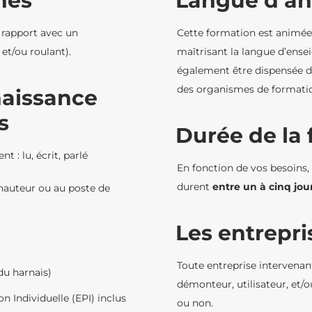
nés
Langue d’an
 rapport avec un
Cette formation est animée
et/ou roulant).
maîtrisant la langue d’ense
également être dispensée d
des organismes de formati
naissance
s
Durée de la
 : lu, écrit, parlé
En fonction de vos besoins
durent
entre un à cinq jou
hauteur ou au poste de
Les entrepr
Toute entreprise intervena
du harnais)
démonteur, utilisateur, et/o
 Individuelle (EPI) inclus
ou non.