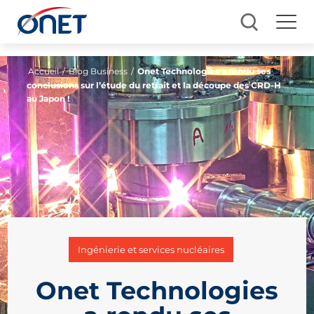
Accueil
/
Blog Business
/
Onet Technologies a rendu ses
conclusions sur l’étude du retrait et la découpe des CRD-H
au Japon !
Ingénierie et services nucléaires
Onet Technologies